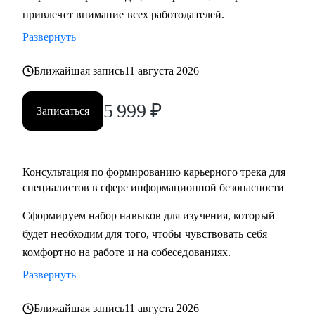
привлечет внимание всех работодателей.
слабые стороны.
• Подготовка к обсуждению пересмотра заработной платы.
Развернуть
• Разработка карьерного плана развития и роадмапа.
• Оценка проектов в области кибербезопасности.
Ближайшая запись
11 августа 2026
5 999
₽
Кому могу помочь:
Записаться
• Специалистам всех уровней в области информационной
безопасности.
• Людям, которые хотят погрузиться в сферу
Консультация по формированию карьерного трека для
информационной безопасности и выбрать направление.
специалистов в сфере информационной безопасности
• Новичкам, кто только начинает свой путь или столкнулся
Сформируем набор навыков для изучения, который
с карьерными трудностями и не видит перспектив роста.
будет необходим для того, чтобы чувствовать себя
комфортно на работе и на собеседованиях.
Развернуть
Ближайшая запись
11 августа 2026