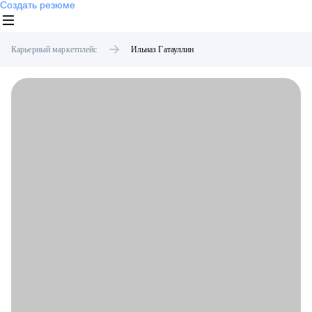
Создать резюме
Карьерный маркетплейс
Ильназ
Гатауллин