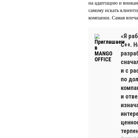
на адаптацию и вникан
самому искать клиент
компании. Самая впеча
«Я ра
С++. 
разра
снача
и с р
по до
компан
и отв
изнач
интер
ценно
терпен