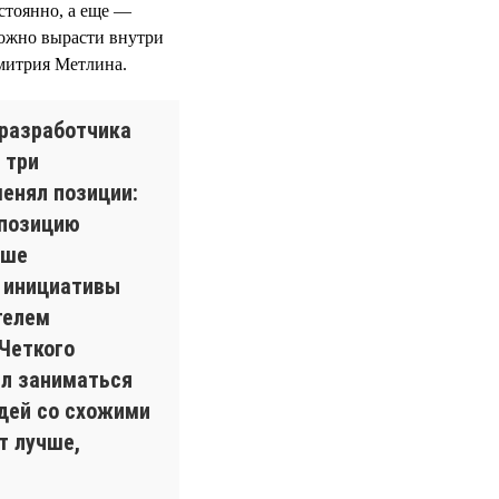
стоянно, а еще —
ожно вырасти внутри
митрия Метлина.
 разработчика
 три
менял позиции:
 позицию
ыше
л инициативы
телем
 Четкого
ел заниматься
дей со схожими
т лучше,