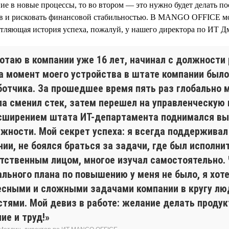
ие в новые процессы, то во втором — это нужно будет делать по
ов и рисковать финансовой стабильностью. В MANGO OFFICE м
тляющая история успеха, пожалуй, у нашего директора по ИТ Д
ботаю в компании уже 16 лет, начинал с должности
На момент моего устройства в штате компании было
ботчика. За прошедшее время пять раз глобально 
ла сменил стек, затем перешел на управленческую
асширением штата ИТ-департамента поднимался в
лжности. Мой секрет успеха: я всегда поддержива
ии, не боялся браться за задачи, где был исполни
етственным лицом, многое изучал самостоятельно.
ального плана по повышению у меня не было, я хот
есными и сложными задачами компании в кругу лю
стями. Мой девиз в работе: желание делать продук
ие и труд!»