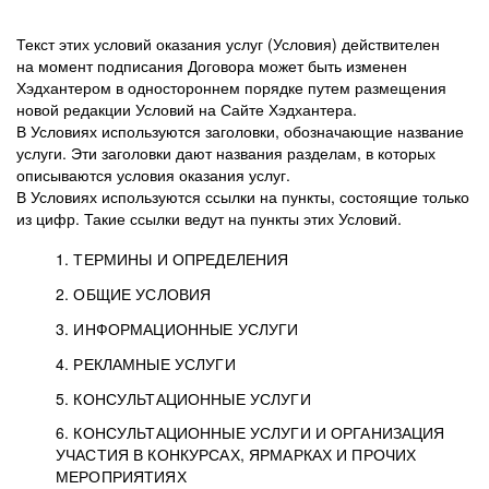
Текст этих условий оказания услуг (Условия) действителен
на момент подписания Договора может быть изменен
Хэдхантером в одностороннем порядке путем размещения
новой редакции Условий на Сайте Хэдхантера.
В Условиях используются заголовки, обозначающие название
услуги. Эти заголовки дают названия разделам, в которых
описываются условия оказания услуг.
В Условиях используются ссылки на пункты, состоящие только
из цифр. Такие ссылки ведут на пункты этих Условий.
1. ТЕРМИНЫ И ОПРЕДЕЛЕНИЯ
2. ОБЩИЕ УСЛОВИЯ
3. ИНФОРМАЦИОННЫЕ УСЛУГИ
1.1. Хэдхантер, или
Хэдхантер, ООО
4. РЕКЛАМНЫЕ УСЛУГИ
HeadHunter, или
«Хэдхантер», ИНН
2.1. Типы и статусы регистрации
5. КОНСУЛЬТАЦИОННЫЕ УСЛУГИ
Исполнитель
7718620740, адрес:
Типы регистрации
3.1. Предоставление доступа к базе данных
2.2. Активация услуг
6. КОНСУЛЬТАЦИОННЫЕ УСЛУГИ И ОРГАНИЗАЦИЯ
125047, г. Москва,
резюме с предложениями Соискателей
Описание и активация
УЧАСТИЯ В КОНКУРСАХ, ЯРМАРКАХ И ПРОЧИХ
2.1.1. Заказчику может быть присвоен один
4.0. Общие условия оказания рекламных услуг
внутригородская
о трудоустройстве с возможностью просмотра
МЕРОПРИЯТИЯХ
из Типов регистраций.
территория
4.0.1. Хэдхантер оказывает Заказчику услугу