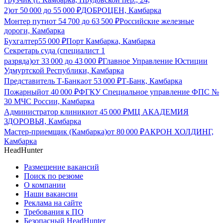
2)
от
50 000
до
55 000
₽
ДОБРОЦЕН, Камбарка
Монтер пути
от
54 700
до
63 500
₽
Российские железные
дороги, Камбарка
Бухгалтер
55 000
₽
Порт Камбарка, Камбарка
Секретарь суда (специалист 1
разряда)
от
33 000
до
43 000
₽
Главное Управление Юстиции
Удмуртской Республики, Камбарка
Представитель Т-Банка
от
53 000
₽
Т-Банк, Камбарка
Пожарный
от
40 000
₽
ФГКУ Специальное управление ФПС №
30 МЧС России, Камбарка
Администратор клиники
от
45 000
₽
МЦ АКАДЕМИЯ
ЗДОРОВЬЯ, Камбарка
Мастер-приемщик (Камбарка)
от
80 000
₽
АКРОН ХОЛДИНГ,
Камбарка
HeadHunter
Размещение вакансий
Поиск по резюме
О компании
Наши вакансии
Реклама на сайте
Требования к ПО
Безопасный HeadHunter